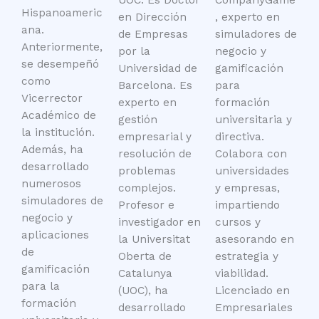
UOC. Es Doctor
CompanyGame
Hispanoameric
en Dirección
, experto en
ana.
de Empresas
simuladores de
Anteriormente,
por la
negocio y
se desempeñó
Universidad de
gamificación
como
Barcelona. Es
para
Vicerrector
experto en
formación
Académico de
gestión
universitaria y
la institución.
empresarial y
directiva.
Además, ha
resolución de
Colabora con
desarrollado
problemas
universidades
numerosos
complejos.
y empresas,
simuladores de
Profesor e
impartiendo
negocio y
investigador en
cursos y
aplicaciones
la Universitat
asesorando en
de
Oberta de
estrategia y
gamificación
Catalunya
viabilidad.
para la
(UOC), ha
Licenciado en
formación
desarrollado
Empresariales