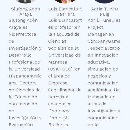
Siufong Acón
Luís Blancafort
Adrià Tuneu
Araya
Masriera
Puig
Siufong Acón
Luís Blancafort
Adrià Tuneu es
Araya es
es profesor en
Project
Vicerrectora
la Facultad de
Manager en
de
Ciencias
CompanyGame
Investigación y
Sociales de la
, especializado
Desarrollo
Universidad de
en innovación
Profesional de
Manresa
educativa,
la Universidad
(UVIC-UCC), en
simulación de
Hispanoameric
el área de
negocios y
ana. Doctora
Empresa.
comunicación
en Ciencias de
Coordinador de
académica. Ha
la Educación
la revista
trabajado en
con mención
académica
áreas de
en
Company
investigación y
Investigación y
Games
&
comunicación
Evaluación
Business
en la