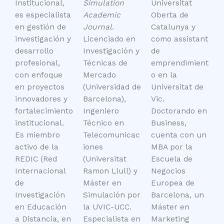
Institucional,
Simulation
Universitat
es especialista
Academic
Oberta de
en gestión de
Journal
.
Catalunya y
investigación y
Licenciado en
como assistant
desarrollo
Investigación y
de
profesional,
Técnicas de
emprendimient
con enfoque
Mercado
o en la
en proyectos
(Universidad de
Universitat de
innovadores y
Barcelona),
Vic.
fortalecimiento
Ingeniero
Doctorando en
institucional.
Técnico en
Business,
Es miembro
Telecomunicac
cuenta con un
activo de la
iones
MBA por la
REDIC (Red
(Universitat
Escuela de
Internacional
Ramon Llull) y
Negocios
de
Máster en
Europea de
Investigación
Simulación por
Barcelona, un
en Educación
la UVIC-UCC.
Máster en
a Distancia, en
Especialista en
Marketing