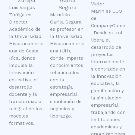
Zúñiga
Garita
Víctor
Segura
Luis Vargas
Marín es COO
Zúñiga es
Mauricio
de
Director
Garita Segura
CompanyGame
Académico de
es profesor en
. Desde su rol,
la Universidad
la Universidad
lidera el
Hispanoameric
Hispanoameric
desarrollo de
ana de Costa
ana (UH),
proyectos
Rica, donde
donde imparte
internacionale
impulsa la
conocimientos
s centrados en
innovación
relacionados
la innovación
educativa, el
con la
educativa, la
desarrollo
estrategia
gamificación y
docente y la
empresarial,
la simulación
transformació
simulación de
empresarial,
n digital de los
negocios y
trabajando con
modelos
liderazgo.
instituciones
formativos.
académicas y
organizaciones