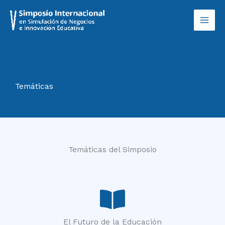
Ir
al
contenido
Temáticas
Temáticas del Simposio
El Futuro de la Educación